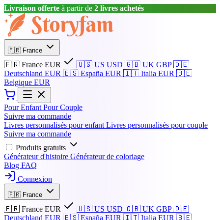
Livraison offerte
à partir de
2 livres achetés
🇫🇷
France
🇫🇷
France
EUR
🇺🇸
US
USD
🇬🇧
UK
GBP
🇩🇪
Deutschland
EUR
🇪🇸
España
EUR
🇮🇹
Italia
EUR
🇧🇪
Belgique
EUR
Pour Enfant
Pour Couple
Suivre ma commande
Livres personnalisés pour enfant
Livres personnalisés pour couple
Suivre ma commande
Produits gratuits
Générateur d'histoire
Générateur de coloriage
Blog
FAQ
Connexion
🇫🇷
France
🇫🇷
France
EUR
🇺🇸
US
USD
🇬🇧
UK
GBP
🇩🇪
Deutschland
EUR
🇪🇸
España
EUR
🇮🇹
Italia
EUR
🇧🇪