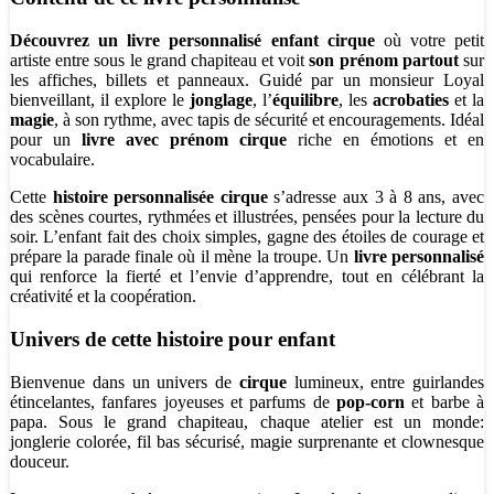
Découvrez un livre personnalisé enfant cirque
où votre petit
artiste entre sous le grand chapiteau et voit
son prénom partout
sur
les affiches, billets et panneaux. Guidé par un monsieur Loyal
bienveillant, il explore le
jonglage
, l’
équilibre
, les
acrobaties
et la
magie
, à son rythme, avec tapis de sécurité et encouragements. Idéal
pour un
livre avec prénom cirque
riche en émotions et en
vocabulaire.
Cette
histoire personnalisée cirque
s’adresse aux 3 à 8 ans, avec
des scènes courtes, rythmées et illustrées, pensées pour la lecture du
soir. L’enfant fait des choix simples, gagne des étoiles de courage et
prépare la parade finale où il mène la troupe. Un
livre personnalisé
qui renforce la fierté et l’envie d’apprendre, tout en célébrant la
créativité et la coopération.
Univers de cette histoire pour enfant
Bienvenue dans un univers de
cirque
lumineux, entre guirlandes
étincelantes, fanfares joyeuses et parfums de
pop-corn
et barbe à
papa. Sous le grand chapiteau, chaque atelier est un monde:
jonglerie colorée, fil bas sécurisé, magie surprenante et clownesque
douceur.