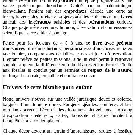
enfant devient celui d’un
explorateur
intrépide propulsé dans une
vallée préhistorique luxuriante. Guidé par un paléontologue
bienveillant, l’enfant suit des
empreintes
, décode une carte au
trésor, traverse des forêts de fougères géantes et découvre un
T. rex
amical, des
tricératops
paisibles et des
ptéranodons
curieux.
Chaque page mêle aventure, humour, observation et connaissances
scientifiques accessibles à son âge.
Pensé pour les lecteurs de 4 à 8 ans, ce
livre avec prénom
dinosaures
offre une
histoire personnalisée dinosaures
riche en
vocabulaire, comparaisons de tailles, cartes et jeux d’observation.
L’enfant relève de petites missions, aide un œuf perdu à retrouver
son nid, apprend la différence entre herbivores et carnivores, s’initie
aux fossiles et conclut par un serment de
respect de la nature
,
renforçant curiosité, empathie et confiance en soi.
Univers de cette histoire pour enfant
Notre univers s’ouvre sur une vallée jurassique douce et colorée,
baignée d’une lumière dorée. Fougères géantes, conifères et lacs
miroitants servent d’écrin à des dinosaures bienveillants. Un camp
d’exploration chaleureux, cartes, boussole et carnet invitent à
l’enquête et à la contemplation.
Chaque décor devient un terrain d’apprentissage: grottes à fossiles,