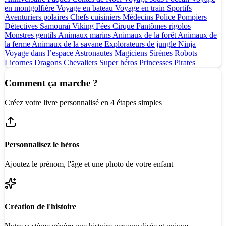
en montgolfière
Voyage en bateau
Voyage en train
Sportifs
Aventuriers polaires
Chefs cuisiniers
Médecins
Police
Pompiers
Détectives
Samouraï
Viking
Fées
Cirque
Fantômes rigolos
Monstres gentils
Animaux marins
Animaux de la forêt
Animaux de
la ferme
Animaux de la savane
Explorateurs de jungle
Ninja
Voyage dans l’espace
Astronautes
Magiciens
Sirènes
Robots
Licornes
Dragons
Chevaliers
Super héros
Princesses
Pirates
Comment ça marche ?
Créez votre livre personnalisé en 4 étapes simples
Personnalisez le héros
Ajoutez le prénom, l'âge et une photo de votre enfant
Création de l'histoire