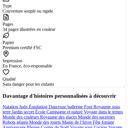
Type
Couverture souple ou rigide
Pages
34 pages illustrées en couleur
Papier
Premium certifié FSC
Impression
En France, éco-responsable
Qualité
Sans danger pour les enfants
Davantage d'histoires personnalisées à découvrir
Natation
Judo
Équitation
Danceuse ballerine
Foot
Royaume sous
terre
Jardin secret
École
Campagne et nature
Voyage dans le temps
Monde des couleurs
Royaume des glaces
Monde des sucreries
Robots géants
Monde des jouets
Magie de l’hiver
Fête foraine
Anniversaire
Pâques
Contes de Noël
Voyage sous l’océan
Voyage