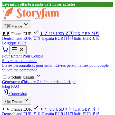
Livraison offerte
à partir de
2 livres achetés
🇫🇷
France
🇫🇷
France
EUR
🇺🇸
US
USD
🇬🇧
UK
GBP
🇩🇪
Deutschland
EUR
🇪🇸
España
EUR
🇮🇹
Italia
EUR
🇧🇪
Belgique
EUR
Pour Enfant
Pour Couple
Suivre ma commande
Livres personnalisés pour enfant
Livres personnalisés pour couple
Suivre ma commande
Produits gratuits
Générateur d'histoire
Générateur de coloriage
Blog
FAQ
Connexion
🇫🇷
France
🇫🇷
France
EUR
🇺🇸
US
USD
🇬🇧
UK
GBP
🇩🇪
Deutschland
EUR
🇪🇸
España
EUR
🇮🇹
Italia
EUR
🇧🇪