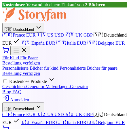
Kostenloser Versand
ab einem Einkauf von
2 Büchern
🇩🇪
Deutschland
🇫🇷
France
EUR
🇺🇸
US
USD
🇬🇧
UK
GBP
🇩🇪
Deutschland
EUR
🇪🇸
España
EUR
🇮🇹
Italia
EUR
🇧🇪
Belgique
EUR
Für Kind
Für Paare
Bestellung verfolgen
Personalisierte Bücher für kind
Personalisierte Bücher für paare
Bestellung verfolgen
Kostenlose Produkte
Geschichten-Generator
Malvorlagen-Generator
Blog
FAQ
Anmelden
🇩🇪
Deutschland
🇫🇷
France
EUR
🇺🇸
US
USD
🇬🇧
UK
GBP
🇩🇪
Deutschland
EUR
🇪🇸
España
EUR
🇮🇹
Italia
EUR
🇧🇪
Belgique
EUR