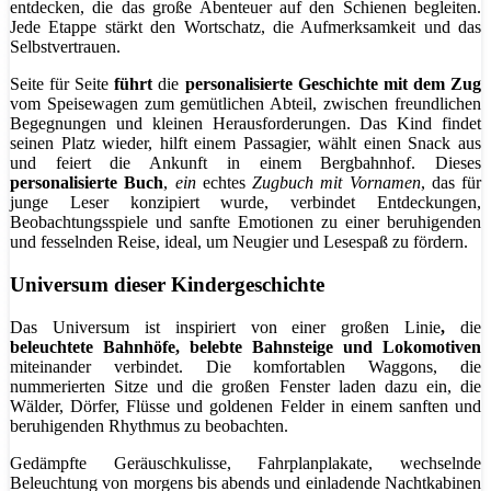
entdecken, die das große Abenteuer auf den Schienen begleiten.
Jede Etappe stärkt den Wortschatz, die Aufmerksamkeit und das
Selbstvertrauen.
Seite für Seite
führt
die
personalisierte Geschichte mit dem Zug
vom Speisewagen zum gemütlichen Abteil, zwischen freundlichen
Begegnungen und kleinen Herausforderungen. Das Kind findet
seinen Platz wieder, hilft einem Passagier, wählt einen Snack aus
und feiert die Ankunft in einem Bergbahnhof. Dieses
personalisierte Buch
,
ein
echtes
Zugbuch mit Vornamen
, das für
junge Leser konzipiert wurde, verbindet Entdeckungen,
Beobachtungsspiele und sanfte Emotionen zu einer beruhigenden
und fesselnden Reise, ideal, um Neugier und Lesespaß zu fördern.
Universum dieser Kindergeschichte
Das Universum ist inspiriert von einer großen Linie
,
die
beleuchtete Bahnhöfe, belebte Bahnsteige und Lokomotiven
miteinander verbindet. Die komfortablen Waggons, die
nummerierten Sitze und die großen Fenster laden dazu ein, die
Wälder, Dörfer, Flüsse und goldenen Felder in einem sanften und
beruhigenden Rhythmus zu beobachten.
Gedämpfte Geräuschkulisse, Fahrplanplakate, wechselnde
Beleuchtung von morgens bis abends und einladende Nachtkabinen