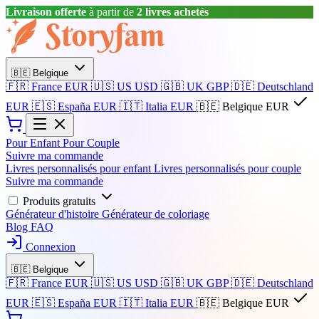
Livraison offerte
à partir de
2 livres achetés
🇧🇪
Belgique
🇫🇷
France
EUR
🇺🇸
US
USD
🇬🇧
UK
GBP
🇩🇪
Deutschland
EUR
🇪🇸
España
EUR
🇮🇹
Italia
EUR
🇧🇪
Belgique
EUR
Pour Enfant
Pour Couple
Suivre ma commande
Livres personnalisés pour enfant
Livres personnalisés pour couple
Suivre ma commande
Produits gratuits
Générateur d'histoire
Générateur de coloriage
Blog
FAQ
Connexion
🇧🇪
Belgique
🇫🇷
France
EUR
🇺🇸
US
USD
🇬🇧
UK
GBP
🇩🇪
Deutschland
EUR
🇪🇸
España
EUR
🇮🇹
Italia
EUR
🇧🇪
Belgique
EUR