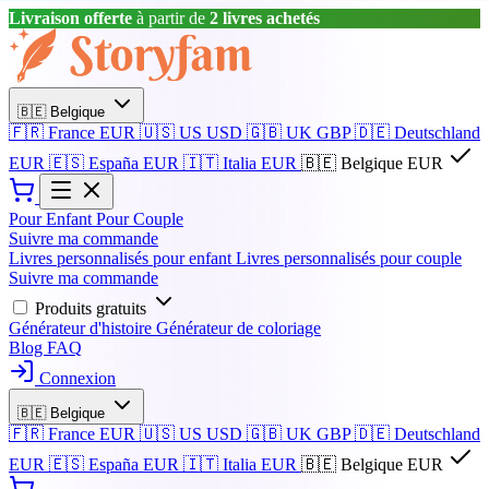
Livraison offerte
à partir de
2 livres achetés
🇧🇪
Belgique
🇫🇷
France
EUR
🇺🇸
US
USD
🇬🇧
UK
GBP
🇩🇪
Deutschland
EUR
🇪🇸
España
EUR
🇮🇹
Italia
EUR
🇧🇪
Belgique
EUR
Pour Enfant
Pour Couple
Suivre ma commande
Livres personnalisés pour enfant
Livres personnalisés pour couple
Suivre ma commande
Produits gratuits
Générateur d'histoire
Générateur de coloriage
Blog
FAQ
Connexion
🇧🇪
Belgique
🇫🇷
France
EUR
🇺🇸
US
USD
🇬🇧
UK
GBP
🇩🇪
Deutschland
EUR
🇪🇸
España
EUR
🇮🇹
Italia
EUR
🇧🇪
Belgique
EUR