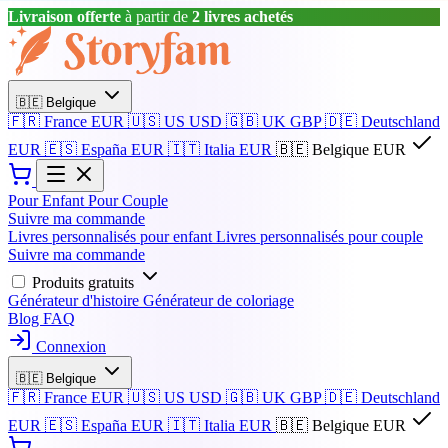
Livraison offerte
à partir de
2 livres achetés
🇧🇪
Belgique
🇫🇷
France
EUR
🇺🇸
US
USD
🇬🇧
UK
GBP
🇩🇪
Deutschland
EUR
🇪🇸
España
EUR
🇮🇹
Italia
EUR
🇧🇪
Belgique
EUR
Pour Enfant
Pour Couple
Suivre ma commande
Livres personnalisés pour enfant
Livres personnalisés pour couple
Suivre ma commande
Produits gratuits
Générateur d'histoire
Générateur de coloriage
Blog
FAQ
Connexion
🇧🇪
Belgique
🇫🇷
France
EUR
🇺🇸
US
USD
🇬🇧
UK
GBP
🇩🇪
Deutschland
EUR
🇪🇸
España
EUR
🇮🇹
Italia
EUR
🇧🇪
Belgique
EUR