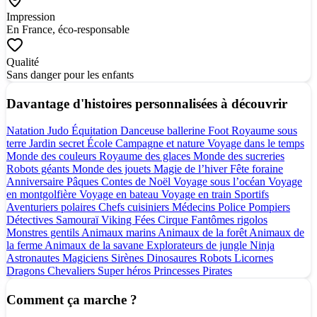
Impression
En France, éco-responsable
Qualité
Sans danger pour les enfants
Davantage d'histoires personnalisées à découvrir
Natation
Judo
Équitation
Danceuse ballerine
Foot
Royaume sous
terre
Jardin secret
École
Campagne et nature
Voyage dans le temps
Monde des couleurs
Royaume des glaces
Monde des sucreries
Robots géants
Monde des jouets
Magie de l’hiver
Fête foraine
Anniversaire
Pâques
Contes de Noël
Voyage sous l’océan
Voyage
en montgolfière
Voyage en bateau
Voyage en train
Sportifs
Aventuriers polaires
Chefs cuisiniers
Médecins
Police
Pompiers
Détectives
Samouraï
Viking
Fées
Cirque
Fantômes rigolos
Monstres gentils
Animaux marins
Animaux de la forêt
Animaux de
la ferme
Animaux de la savane
Explorateurs de jungle
Ninja
Astronautes
Magiciens
Sirènes
Dinosaures
Robots
Licornes
Dragons
Chevaliers
Super héros
Princesses
Pirates
Comment ça marche ?