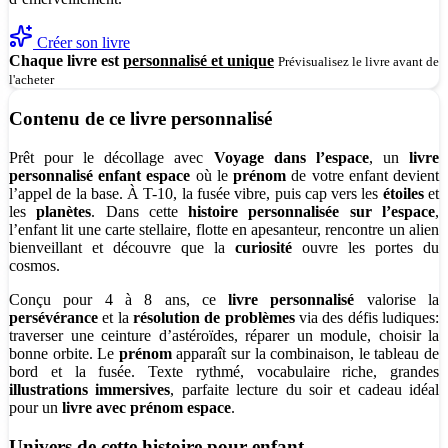
Créer son livre
Chaque livre est
personnalisé et unique
Prévisualisez le livre avant de
l'acheter
Contenu de ce livre personnalisé
Prêt pour le décollage avec
Voyage dans l’espace
, un
livre
personnalisé enfant espace
où le
prénom
de votre enfant devient
l’appel de la base. À T-10, la fusée vibre, puis cap vers les
étoiles
et
les
planètes
. Dans cette
histoire personnalisée sur l’espace
,
l’enfant lit une carte stellaire, flotte en apesanteur, rencontre un alien
bienveillant et découvre que la
curiosité
ouvre les portes du
cosmos.
Conçu pour 4 à 8 ans, ce
livre personnalisé
valorise la
persévérance
et la
résolution de problèmes
via des défis ludiques:
traverser une ceinture d’astéroïdes, réparer un module, choisir la
bonne orbite. Le
prénom
apparaît sur la combinaison, le tableau de
bord et la fusée. Texte rythmé, vocabulaire riche, grandes
illustrations immersives
, parfaite lecture du soir et cadeau idéal
pour un
livre avec prénom espace
.
Univers de cette histoire pour enfant